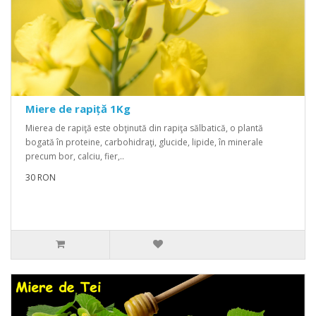
Miere de rapiță 1Kg
Mierea de rapiţă este obţinută din rapiţa sălbatică, o plantă
bogată în proteine, carbohidraţi, glucide, lipide, în minerale
precum bor, calciu, fier,..
30 RON